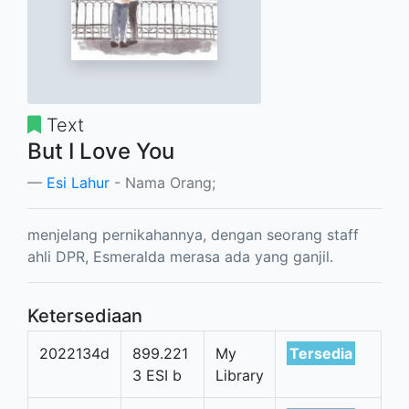
Text
But I Love You
Esi Lahur
- Nama Orang;
menjelang pernikahannya, dengan seorang staff
ahli DPR, Esmeralda merasa ada yang ganjil.
Ketersediaan
2022134d
899.221
My
Tersedia
3 ESI b
Library