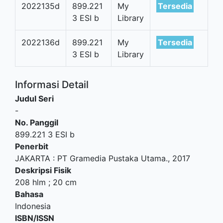
2022135d
899.221
My
Tersedia
3 ESI b
Library
2022136d
899.221
My
Tersedia
3 ESI b
Library
Informasi Detail
Judul Seri
-
No. Panggil
899.221 3 ESI b
Penerbit
JAKARTA
:
PT Gramedia Pustaka Utama
.,
2017
Deskripsi Fisik
208 hlm ; 20 cm
Bahasa
Indonesia
ISBN/ISSN