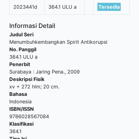
2023441d
364.1 ULU a
Tersedia
Informasi Detail
Judul Seri
Menumbuhkembangkan Spirit Antikorupsi
No. Panggil
364.1 ULU a
Penerbit
Surabaya
:
Jaring Pena
.,
2009
Deskripsi Fisik
xv + 272 hlm; 20 cm.
Bahasa
Indonesia
ISBN/ISSN
9786028567084
Klasifikasi
364.1
Tipe Isi