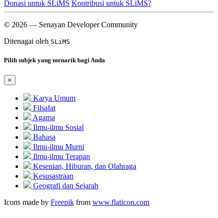
Donasi untuk SLiMS
Kontribusi untuk SLiMS?
© 2026 — Senayan Developer Community
Ditenagai oleh
SLiMS
Pilih subjek yang menarik bagi Anda
×
Karya Umum
Filsafat
Agama
Ilmu-ilmu Sosial
Bahasa
Ilmu-ilmu Murni
Ilmu-ilmu Terapan
Kesenian, Hiburan, dan Olahraga
Kesusastraan
Geografi dan Sejarah
Icons made by
Freepik
from
www.flaticon.com