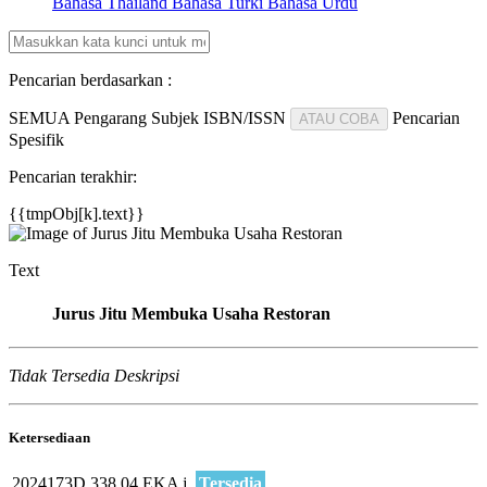
Bahasa Thailand
Bahasa Turki
Bahasa Urdu
Pencarian berdasarkan :
SEMUA
Pengarang
Subjek
ISBN/ISSN
Pencarian
ATAU COBA
Spesifik
Pencarian terakhir:
{{tmpObj[k].text}}
Text
Jurus Jitu Membuka Usaha Restoran
Tidak Tersedia Deskripsi
Ketersediaan
2024173D
338.04 EKA j
Tersedia