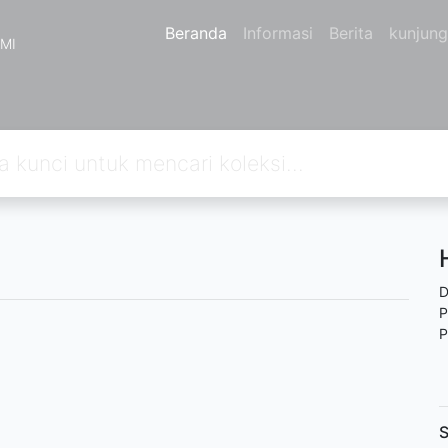
Beranda
Informasi
Berita
kunjun
MI
D
P
P
S