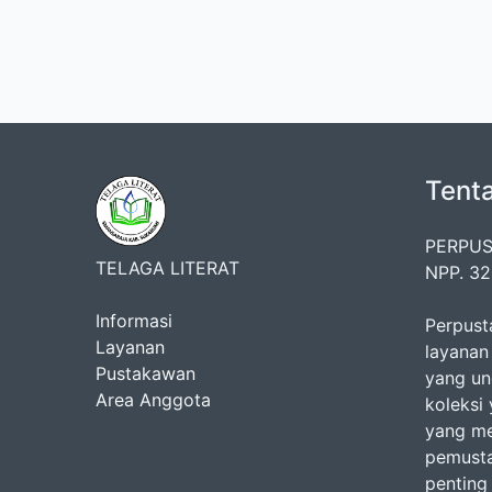
Tent
PERPUS
TELAGA LITERAT
NPP. 3
Informasi
Perpust
Layanan
layanan
Pustakawan
yang un
Area Anggota
koleksi 
yang m
pemusta
penting 