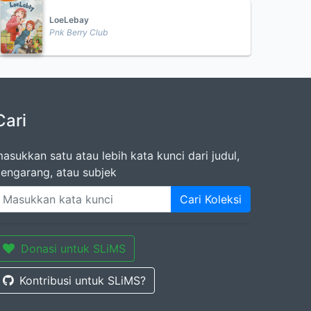
LoeLebay
Pnk Berry Club
Cari
asukkan satu atau lebih kata kunci dari judul,
engarang, atau subjek
Cari Koleksi
Donasi untuk SLiMS
Kontribusi untuk SLiMS?