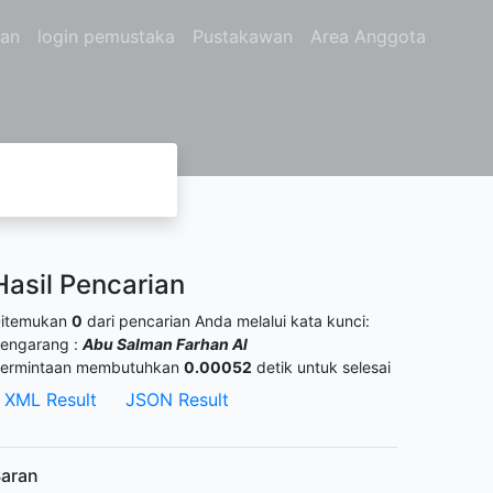
gan
login pemustaka
Pustakawan
Area Anggota
Hasil Pencarian
itemukan
0
dari pencarian Anda melalui kata kunci:
engarang :
Abu Salman Farhan Al
ermintaan membutuhkan
0.00052
detik untuk selesai
XML Result
JSON Result
aran