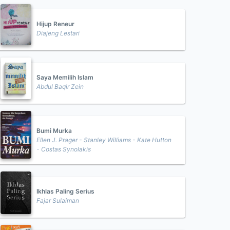
Hijup Reneur
Diajeng Lestari
Saya Memilih Islam
Abdul Baqir Zein
Bumi Murka
Ellen J. Prager - Stanley Williams - Kate Hutton
- Costas Synolakis
Ikhlas Paling Serius
Fajar Sulaiman