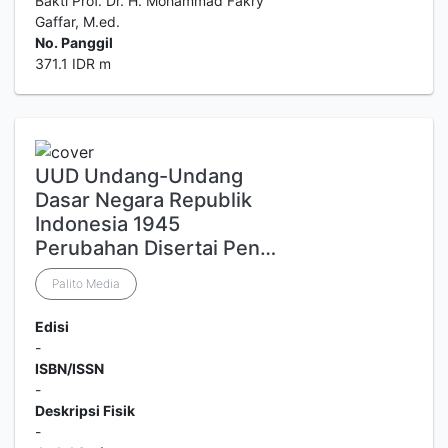
Bakti Prof. Dr. H. Mohammad Fakry
Gaffar, M.ed.
No. Panggil
371.1 IDR m
UUD Undang-Undang
Dasar Negara Republik
Indonesia 1945
Perubahan Disertai Pen…
Palito Media
Edisi
-
ISBN/ISSN
-
Deskripsi Fisik
-