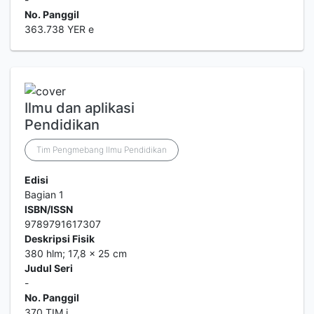
No. Panggil
363.738 YER e
Ilmu dan aplikasi
Pendidikan
Tim Pengmebang Ilmu Pendidikan
Edisi
Bagian 1
ISBN/ISSN
9789791617307
Deskripsi Fisik
380 hlm; 17,8 x 25 cm
Judul Seri
-
No. Panggil
370 TIM i