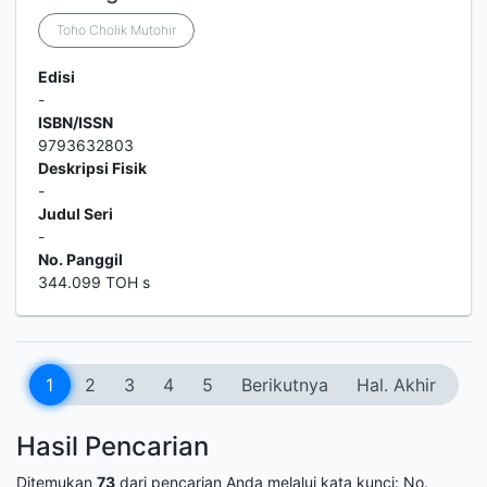
Toho Cholik Mutohir
Edisi
-
ISBN/ISSN
9793632803
Deskripsi Fisik
-
Judul Seri
-
No. Panggil
344.099 TOH s
1
2
3
4
5
Berikutnya
Hal. Akhir
Hasil Pencarian
Ditemukan
73
dari pencarian Anda melalui kata kunci:
No.