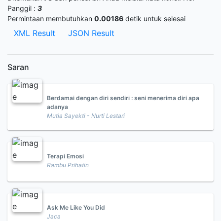
Panggil :
3
Permintaan membutuhkan
0.00186
detik untuk selesai
XML Result
JSON Result
Saran
Berdamai dengan diri sendiri : seni menerima diri apa
adanya
Mutia Sayekti - Nurti Lestari
Terapi Emosi
Rambu Prihatin
Ask Me Like You Did
Jaca