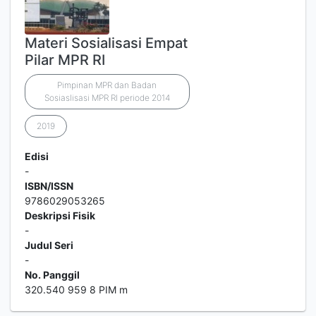
Materi Sosialisasi Empat
Pilar MPR RI
Pimpinan MPR dan Badan
Sosiaslisasi MPR RI periode 2014
2019
Edisi
-
ISBN/ISSN
9786029053265
Deskripsi Fisik
-
Judul Seri
-
No. Panggil
320.540 959 8 PIM m