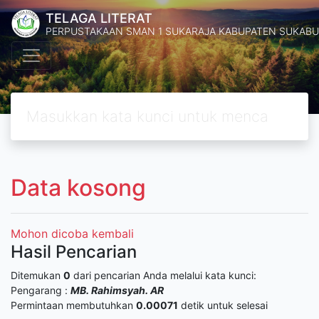
TELAGA LITERAT
PERPUSTAKAAN SMAN 1 SUKARAJA KABUPATEN SUKABU
Data kosong
Mohon dicoba kembali
Hasil Pencarian
Ditemukan
0
dari pencarian Anda melalui kata kunci:
Pengarang :
MB. Rahimsyah. AR
Permintaan membutuhkan
0.00071
detik untuk selesai