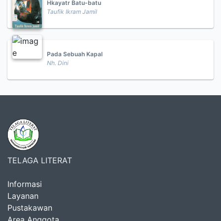
Hkayatr Batu-batu
Taufik Ikram Jamil
Pada Sebuah Kapal
Nh. Dini
TELAGA LITERAT
Informasi
Layanan
Pustakawan
Area Anggota