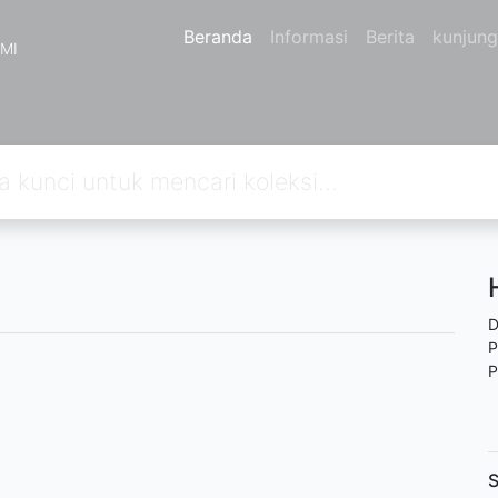
Beranda
Informasi
Berita
kunjun
MI
D
P
P
S