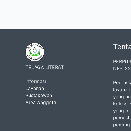
Tent
PERPUS
TELAGA LITERAT
NPP. 3
Informasi
Perpust
Layanan
layanan
Pustakawan
yang un
Area Anggota
koleksi 
yang m
pemusta
penting 