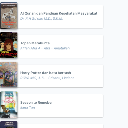
Al Qur'an dan Panduan Kesehatan Masyarakat
Dr. R.H Su'dan M.D., S.K.M.
Topan Marabunta
Afifah Afra A - Afra - Amatullah
Harry Potter dan batu bertuah
ROWLING, J. K. - Srisanti, Listiana
Season to Remeber
Ilana Tan