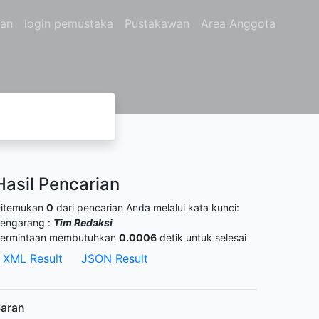
gan
login pemustaka
Pustakawan
Area Anggota
Hasil Pencarian
itemukan
0
dari pencarian Anda melalui kata kunci:
engarang :
Tim Redaksi
ermintaan membutuhkan
0.0006
detik untuk selesai
XML Result
JSON Result
aran